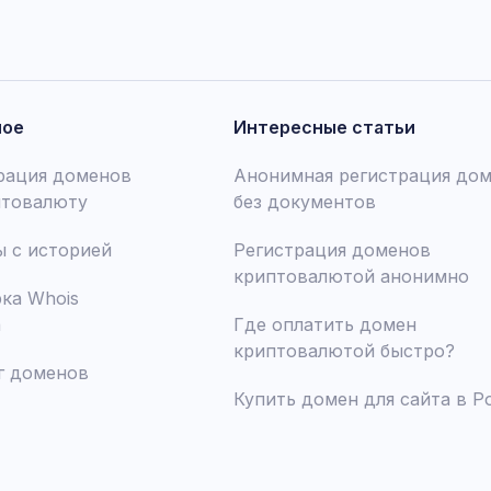
ное
Интересные статьи
рация доменов
Анонимная регистрация до
птовалюту
без документов
 с историей
Регистрация доменов
криптовалютой анонимно
ка Whois
а
Где оплатить домен
криптовалютой быстро?
г доменов
Купить домен для сайта в Р