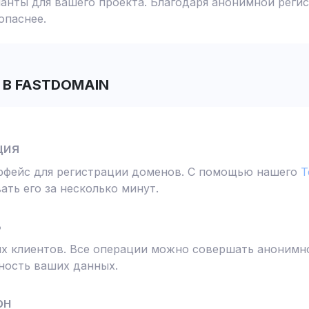
анты для вашего проекта. Благодаря анонимной реги
опаснее.
В FASTDOMAIN
ция
ерфейс для регистрации доменов. С помощью нашего
T
ть его за несколько минут.
ь
 клиентов. Все операции можно совершать анонимно
ность ваших данных.
он