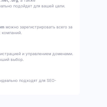
.net, .org
, а также
еально подойдет для вашей цели.
om
можно зарегистрировать всего за
х компаний.
гистрацией и управлением доменами.
чший выбор.
 идеально подходят для SEO-