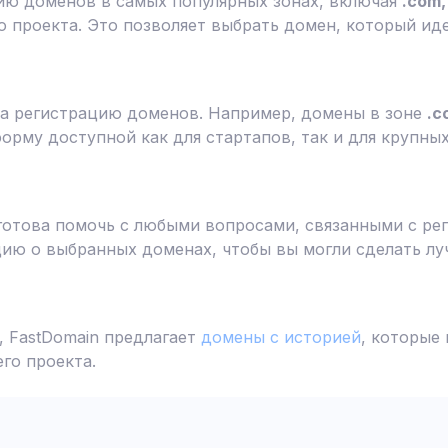
ию доменов в самых популярных зонах, включая
.com, 
 проекта. Это позволяет выбрать домен, который ид
а регистрацию доменов. Например, домены в зоне
.c
форму доступной как для стартапов, так и для крупны
готова помочь с любыми вопросами, связанными с ре
ю о выбранных доменах, чтобы вы могли сделать лу
 FastDomain предлагает
домены с историей
, которые
го проекта.