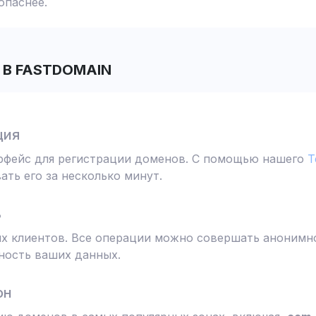
опаснее.
В FASTDOMAIN
ция
ерфейс для регистрации доменов. С помощью нашего
T
ть его за несколько минут.
ь
 клиентов. Все операции можно совершать анонимно
ность ваших данных.
он