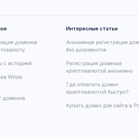
ное
Интересные статьи
рация доменов
Анонимная регистрация до
птовалюту
без документов
 с историей
Регистрация доменов
криптовалютой анонимно
ка Whois
а
Где оплатить домен
криптовалютой быстро?
г доменов
Купить домен для сайта в Р