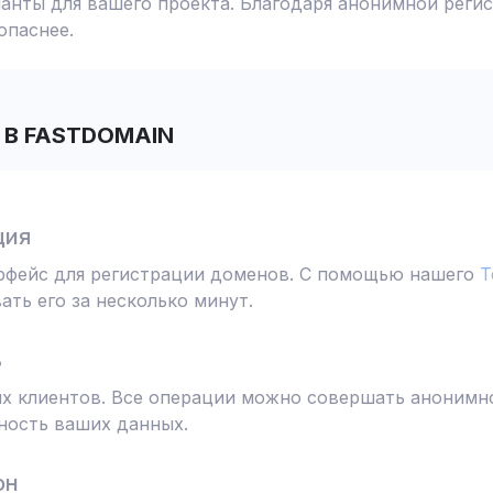
анты для вашего проекта. Благодаря анонимной реги
опаснее.
В FASTDOMAIN
ция
ерфейс для регистрации доменов. С помощью нашего
T
ть его за несколько минут.
ь
 клиентов. Все операции можно совершать анонимно
ность ваших данных.
он