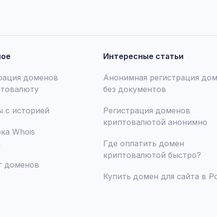
ное
Интересные статьи
рация доменов
Анонимная регистрация до
птовалюту
без документов
 с историей
Регистрация доменов
криптовалютой анонимно
ка Whois
а
Где оплатить домен
криптовалютой быстро?
г доменов
Купить домен для сайта в Р