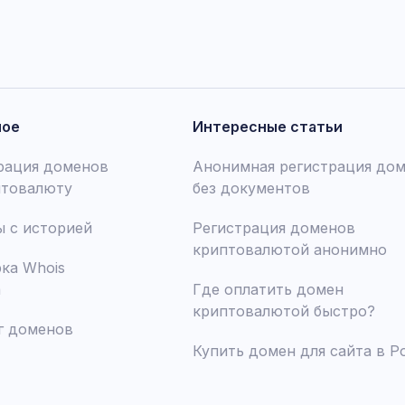
ное
Интересные статьи
рация доменов
Анонимная регистрация до
птовалюту
без документов
 с историей
Регистрация доменов
криптовалютой анонимно
ка Whois
а
Где оплатить домен
криптовалютой быстро?
г доменов
Купить домен для сайта в Р