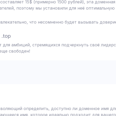
 составляет 15$ (примерно 1500 рублей), эта доменна
телей, поэтому мы установили для неё оптимальную 
влекательно, что несомненно будет вызывать доверие
.top
т для амбиций, стремящихся подчеркнуть своё лидерс
 еще свободен!
воляющий определить, доступно ли доменное имя для
ающееся имя, которое идеально подходит для вашего