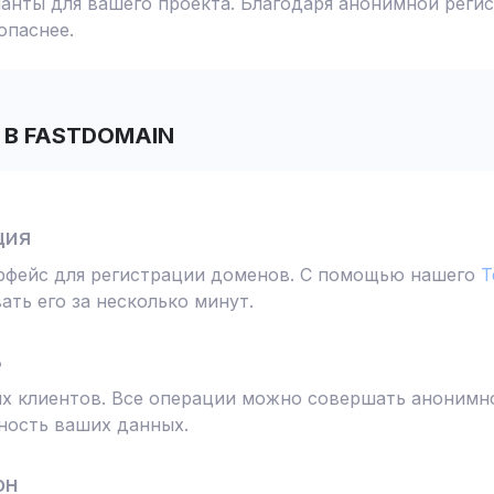
анты для вашего проекта. Благодаря анонимной реги
опаснее.
В FASTDOMAIN
ция
ерфейс для регистрации доменов. С помощью нашего
T
ть его за несколько минут.
ь
 клиентов. Все операции можно совершать анонимно
ность ваших данных.
он