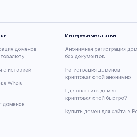
ное
Интересные статьи
рация доменов
Анонимная регистрация до
птовалюту
без документов
 с историей
Регистрация доменов
криптовалютой анонимно
ка Whois
а
Где оплатить домен
криптовалютой быстро?
г доменов
Купить домен для сайта в Р