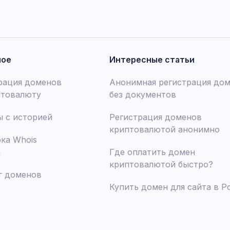
ное
Интересные статьи
рация доменов
Анонимная регистрация до
птовалюту
без документов
 с историей
Регистрация доменов
криптовалютой анонимно
ка Whois
а
Где оплатить домен
криптовалютой быстро?
г доменов
Купить домен для сайта в Р