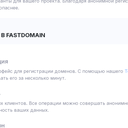
анты для вашего проекта. Благодаря анонимной реги
опаснее.
В FASTDOMAIN
ция
ерфейс для регистрации доменов. С помощью нашего
T
ть его за несколько минут.
ь
 клиентов. Все операции можно совершать анонимно
ность ваших данных.
он