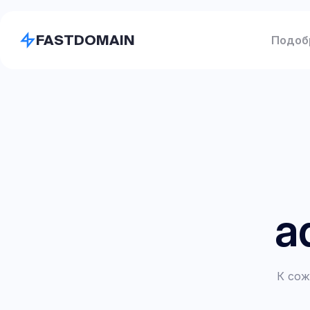
FASTDOMAIN
Подоб
a
К сож