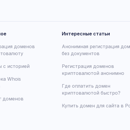
ное
Интересные статьи
рация доменов
Анонимная регистрация до
птовалюту
без документов
 с историей
Регистрация доменов
криптовалютой анонимно
ка Whois
а
Где оплатить домен
криптовалютой быстро?
г доменов
Купить домен для сайта в Р