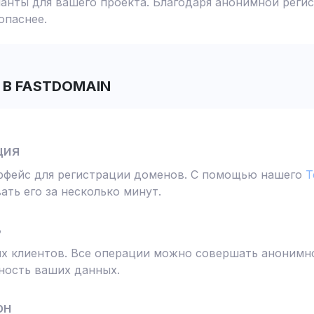
анты для вашего проекта. Благодаря анонимной реги
опаснее.
В FASTDOMAIN
ция
ерфейс для регистрации доменов. С помощью нашего
T
ть его за несколько минут.
ь
 клиентов. Все операции можно совершать анонимно
ность ваших данных.
он