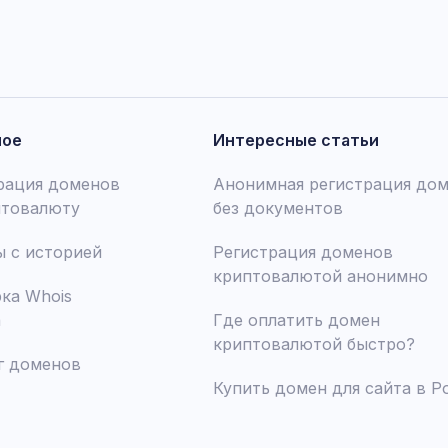
ное
Интересные статьи
рация доменов
Анонимная регистрация до
птовалюту
без документов
 с историей
Регистрация доменов
криптовалютой анонимно
ка Whois
а
Где оплатить домен
криптовалютой быстро?
г доменов
Купить домен для сайта в Р