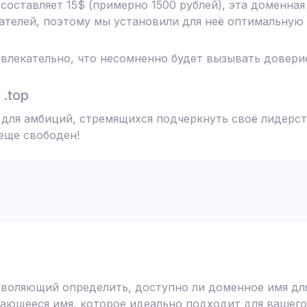
 составляет 15$ (примерно 1500 рублей), эта доменна
телей, поэтому мы установили для неё оптимальную 
влекательно, что несомненно будет вызывать доверие
.top
т для амбиций, стремящихся подчеркнуть своё лидерст
 еще свободен!
воляющий определить, доступно ли доменное имя для
ающееся имя, которое идеально подходит для вашего