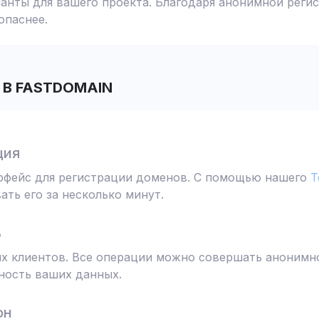
анты для вашего проекта. Благодаря анонимной реги
опаснее.
В FASTDOMAIN
ция
ерфейс для регистрации доменов. С помощью нашего
T
ть его за несколько минут.
ь
 клиентов. Все операции можно совершать анонимно
ность ваших данных.
он