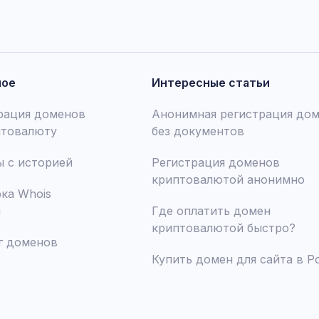
ное
Интересные статьи
рация доменов
Анонимная регистрация до
птовалюту
без документов
 с историей
Регистрация доменов
криптовалютой анонимно
ка Whois
а
Где оплатить домен
криптовалютой быстро?
г доменов
Купить домен для сайта в Р