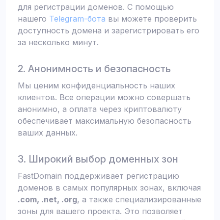
для регистрации доменов. С помощью
нашего
Telegram-бота
вы можете проверить
доступность домена и зарегистрировать его
за несколько минут.
2. Анонимность и безопасность
Мы ценим конфиденциальность наших
клиентов. Все операции можно совершать
анонимно, а оплата через криптовалюту
обеспечивает максимальную безопасность
ваших данных.
3. Широкий выбор доменных зон
FastDomain поддерживает регистрацию
доменов в самых популярных зонах, включая
.com, .net, .org
, а также специализированные
зоны для вашего проекта. Это позволяет