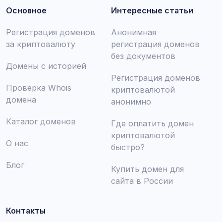
Основное
Интересные статьи
Регистрация доменов
Анонимная
за криптовалюту
регистрация доменов
без документов
Домены с историей
Регистрация доменов
Проверка Whois
криптовалютой
домена
анонимно
Каталог доменов
Где оплатить домен
криптовалютой
О нас
быстро?
Блог
Купить домен для
сайта в России
Контакты