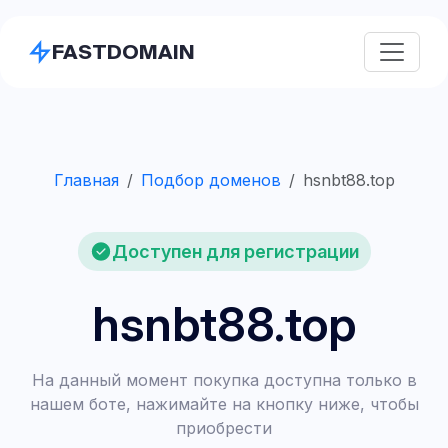
FASTDOMAIN
Главная
Подбор доменов
hsnbt88.top
Доступен для регистрации
hsnbt88.top
На данный момент покупка доступна только в
нашем боте, нажимайте на кнопку ниже, чтобы
приобрести