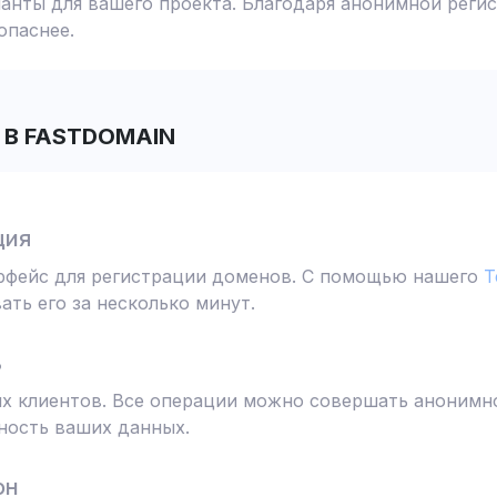
анты для вашего проекта. Благодаря анонимной реги
опаснее.
В FASTDOMAIN
ция
ерфейс для регистрации доменов. С помощью нашего
T
ть его за несколько минут.
ь
 клиентов. Все операции можно совершать анонимно
ность ваших данных.
он