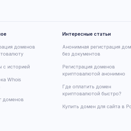
ное
Интересные статьи
рация доменов
Анонимная регистрация до
птовалюту
без документов
 с историей
Регистрация доменов
криптовалютой анонимно
ка Whois
а
Где оплатить домен
криптовалютой быстро?
г доменов
Купить домен для сайта в Р