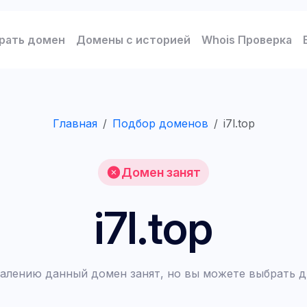
рать домен
Домены с историей
Whois Проверка
Главная
Подбор доменов
i7l.top
Домен занят
i7l.top
алению данный домен занят, но вы можете выбрать д