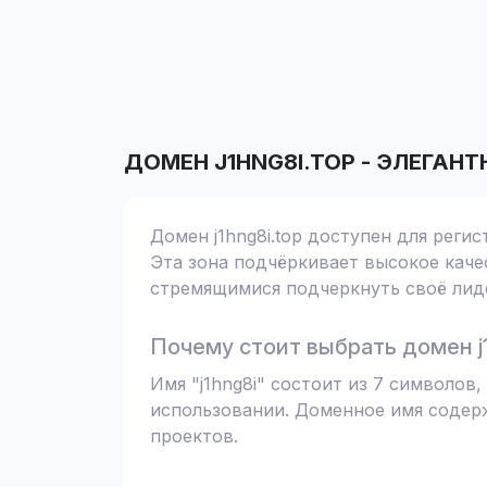
ДОМЕН
J1HNG8I.TOP
-
ЭЛЕГАНТ
Домен j1hng8i.top доступен для реги
Эта зона подчёркивает высокое качес
стремящимися подчеркнуть своё лиде
Почему стоит выбрать домен j1
Имя "j1hng8i" состоит из 7 символо
использовании. Доменное имя содер
проектов.