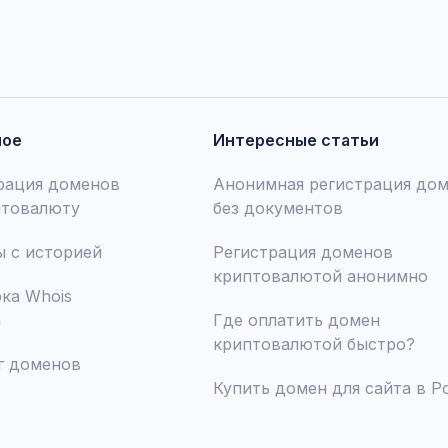
ное
Интересные статьи
рация доменов
Анонимная регистрация до
птовалюту
без документов
 с историей
Регистрация доменов
криптовалютой анонимно
ка Whois
а
Где оплатить домен
криптовалютой быстро?
г доменов
Купить домен для сайта в Р