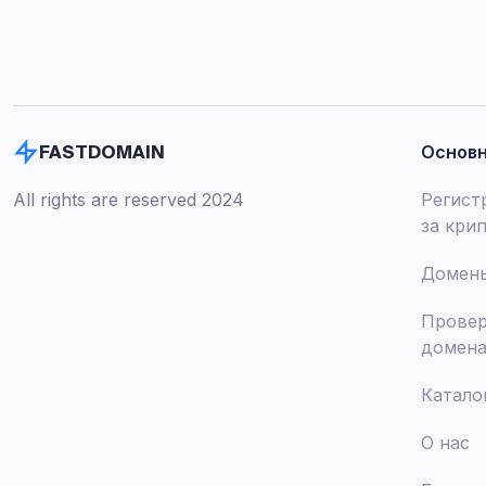
Основ
FASTDOMAIN
All rights are reserved 2024
Регист
за кри
Домены
Провер
домен
Катало
О нас