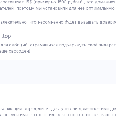
 составляет 15$ (примерно 1500 рублей), эта доменна
телей, поэтому мы установили для неё оптимальную 
влекательно, что несомненно будет вызывать доверие
.top
т для амбиций, стремящихся подчеркнуть своё лидерст
 еще свободен!
воляющий определить, доступно ли доменное имя для
ающееся имя, которое идеально подходит для вашего