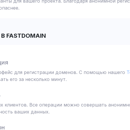
анты для вашего проекта. Благодаря анонимной реги
опаснее.
В FASTDOMAIN
ция
ерфейс для регистрации доменов. С помощью нашего
T
ть его за несколько минут.
ь
 клиентов. Все операции можно совершать анонимно
ность ваших данных.
он