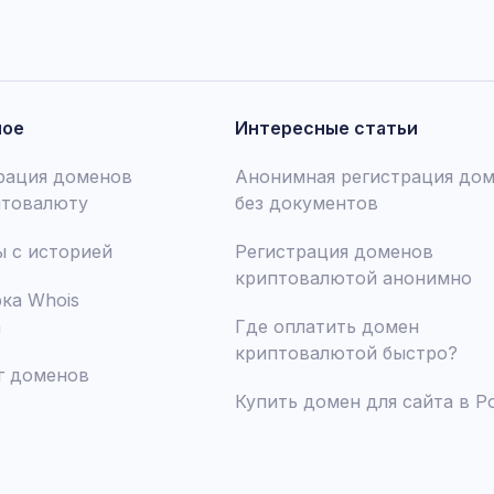
ное
Интересные статьи
рация доменов
Анонимная регистрация до
птовалюту
без документов
 с историей
Регистрация доменов
криптовалютой анонимно
ка Whois
а
Где оплатить домен
криптовалютой быстро?
г доменов
Купить домен для сайта в Р