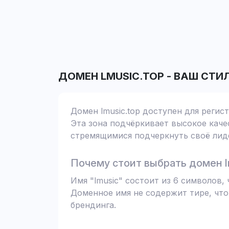
ДОМЕН
LMUSIC.TOP
-
ВАШ СТИ
Домен lmusic.top доступен для регис
Эта зона подчёркивает высокое качес
стремящимися подчеркнуть своё лиде
Почему стоит выбрать домен l
Имя "lmusic" состоит из 6 символов
Доменное имя не содержит тире, что
брендинга.