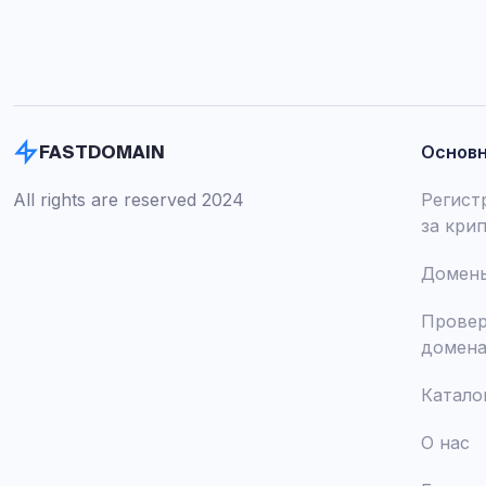
Основ
FASTDOMAIN
All rights are reserved 2024
Регист
за кри
Домены
Провер
домен
Катало
О нас