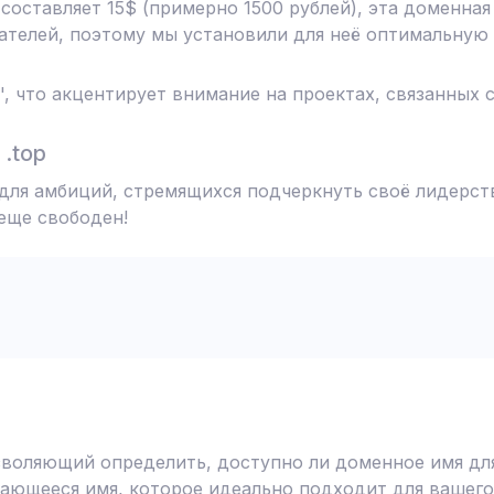
 составляет 15$ (примерно 1500 рублей), эта доменна
телей, поэтому мы установили для неё оптимальную 
', что акцентирует внимание на проектах, связанных 
.top
 для амбиций, стремящихся подчеркнуть своё лидерств
 еще свободен!
воляющий определить, доступно ли доменное имя для
ающееся имя, которое идеально подходит для вашего