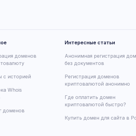
ное
Интересные статьи
рация доменов
Анонимная регистрация до
птовалюту
без документов
 с историей
Регистрация доменов
криптовалютой анонимно
ка Whois
а
Где оплатить домен
криптовалютой быстро?
г доменов
Купить домен для сайта в Р