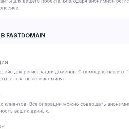
анты для вашего проекта. Благодаря анонимной реги
опаснее.
В FASTDOMAIN
ция
ерфейс для регистрации доменов. С помощью нашего
T
ть его за несколько минут.
ь
 клиентов. Все операции можно совершать анонимно
ность ваших данных.
он