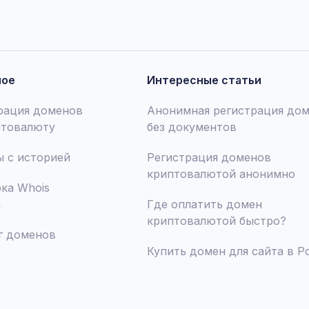
ное
Интересные статьи
рация доменов
Анонимная регистрация до
птовалюту
без документов
 с историей
Регистрация доменов
криптовалютой анонимно
ка Whois
а
Где оплатить домен
криптовалютой быстро?
г доменов
Купить домен для сайта в Р