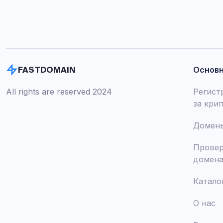
Основ
FASTDOMAIN
All rights are reserved 2024
Регист
за кри
Домены
Провер
домен
Катало
О нас