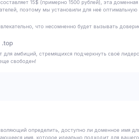
 составляет 15$ (примерно 1500 рублей), эта доменна
телей, поэтому мы установили для неё оптимальную 
влекательно, что несомненно будет вызывать доверие
.top
т для амбиций, стремящихся подчеркнуть своё лидерс
 еще свободен!
воляющий определить, доступно ли доменное имя для
ающееся имя, которое идеально подходит для вашего