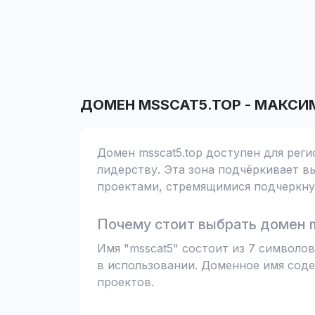
ДОМЕН
MSSCAT5.TOP
-
МАКСИ
Домен msscat5.top доступен для реги
лидерству. Эта зона подчёркивает вы
проектами, стремящимися подчеркнут
Почему стоит выбрать домен m
Имя "msscat5" состоит из 7 символо
в использовании. Доменное имя соде
проектов.