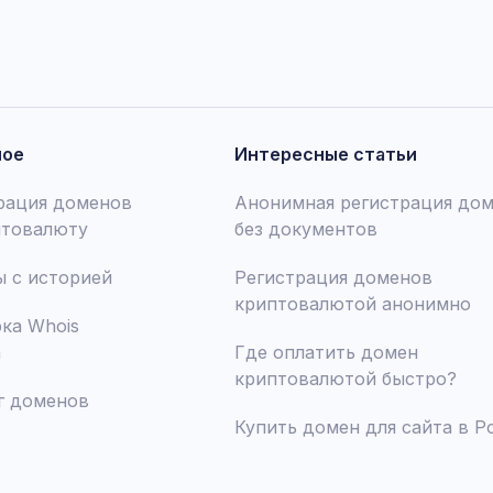
ное
Интересные статьи
рация доменов
Анонимная регистрация до
птовалюту
без документов
 с историей
Регистрация доменов
криптовалютой анонимно
ка Whois
а
Где оплатить домен
криптовалютой быстро?
г доменов
Купить домен для сайта в Р