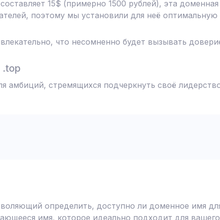
 составляет 15$ (примерно 1500 рублей), эта доменна
телей, поэтому мы установили для неё оптимальную 
влекательно, что несомненно будет вызывать доверие
.top
для амбиций, стремящихся подчеркнуть своё лидерство
воляющий определить, доступно ли доменное имя для
ающееся имя, которое идеально подходит для вашего