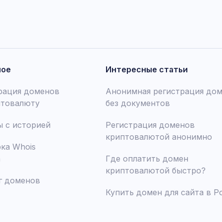
ное
Интересные статьи
рация доменов
Анонимная регистрация до
птовалюту
без документов
 с историей
Регистрация доменов
криптовалютой анонимно
ка Whois
а
Где оплатить домен
криптовалютой быстро?
г доменов
Купить домен для сайта в Р