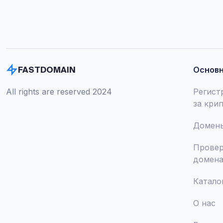
Основ
FASTDOMAIN
All rights are reserved 2024
Регист
за кри
Домены
Провер
домен
Катало
О нас