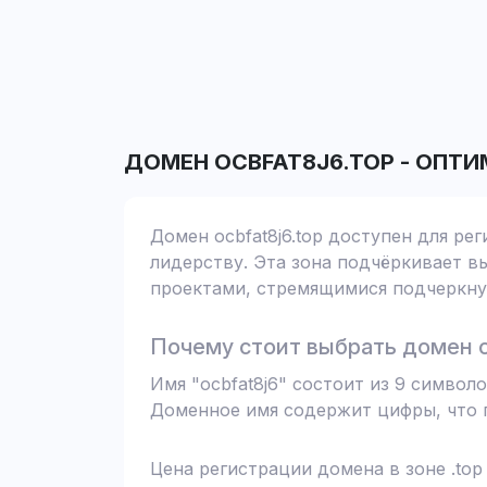
ДОМЕН
OCBFAT8J6.TOP
-
ОПТИ
Домен ocbfat8j6.top доступен для ре
лидерству. Эта зона подчёркивает вы
проектами, стремящимися подчеркнут
Почему стоит выбрать домен oc
Имя "ocbfat8j6" состоит из 9 символ
Доменное имя содержит цифры, что п
Цена регистрации домена в зоне .top