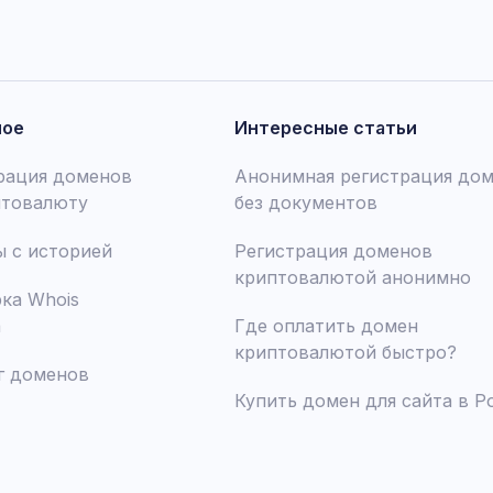
ное
Интересные статьи
рация доменов
Анонимная регистрация до
птовалюту
без документов
 с историей
Регистрация доменов
криптовалютой анонимно
ка Whois
а
Где оплатить домен
криптовалютой быстро?
г доменов
Купить домен для сайта в Р