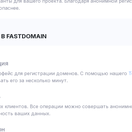
анты для вашего проекта. Благодаря анонимной реги
опаснее.
В FASTDOMAIN
ция
ерфейс для регистрации доменов. С помощью нашего
T
ть его за несколько минут.
ь
 клиентов. Все операции можно совершать анонимно
ность ваших данных.
он