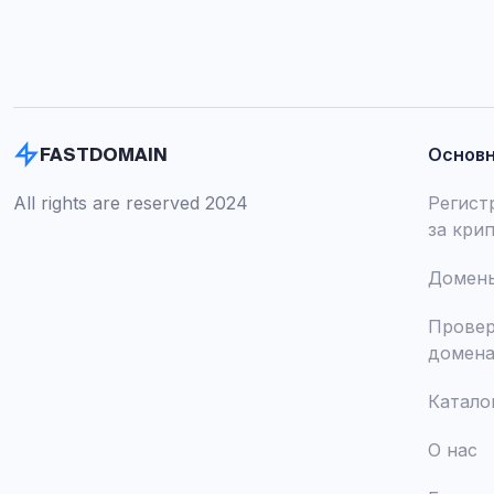
Основ
FASTDOMAIN
All rights are reserved 2024
Регист
за кри
Домены
Провер
домен
Катало
О нас