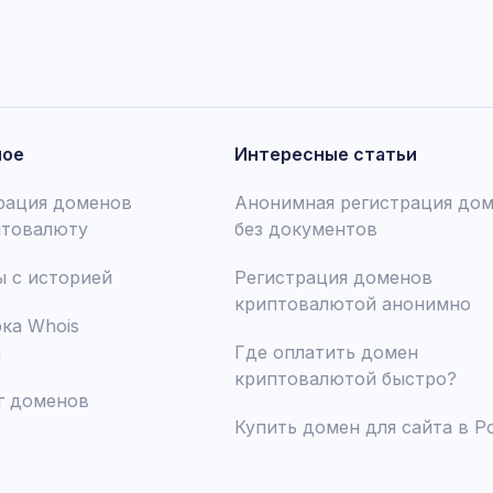
ное
Интересные статьи
рация доменов
Анонимная регистрация до
птовалюту
без документов
 с историей
Регистрация доменов
криптовалютой анонимно
ка Whois
а
Где оплатить домен
криптовалютой быстро?
г доменов
Купить домен для сайта в Р