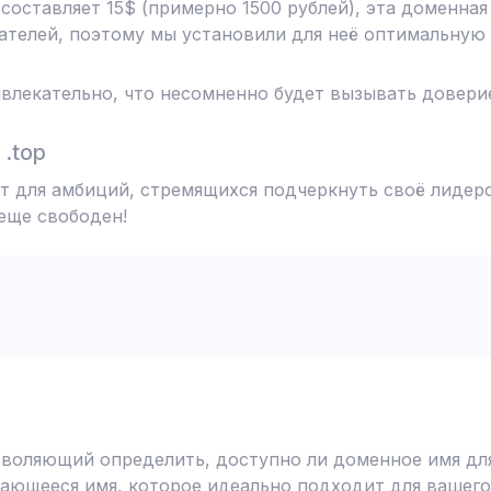
 составляет 15$ (примерно 1500 рублей), эта доменна
телей, поэтому мы установили для неё оптимальную 
влекательно, что несомненно будет вызывать доверие
.top
т для амбиций, стремящихся подчеркнуть своё лидерс
 еще свободен!
воляющий определить, доступно ли доменное имя для
ающееся имя, которое идеально подходит для вашего