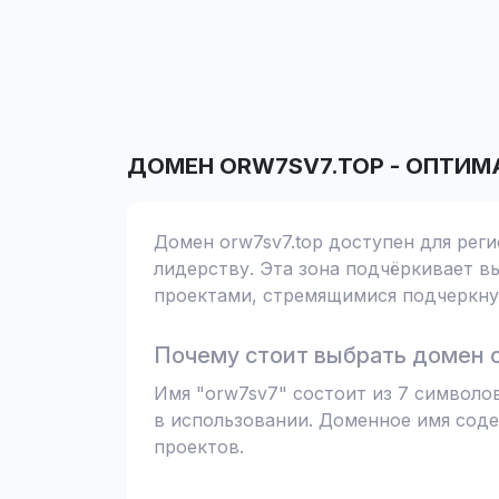
ДОМЕН
ORW7SV7.TOP
-
ОПТИМ
Домен orw7sv7.top доступен для рег
лидерству. Эта зона подчёркивает вы
проектами, стремящимися подчеркнут
Почему стоит выбрать домен o
Имя "orw7sv7" состоит из 7 символо
в использовании. Доменное имя соде
проектов.