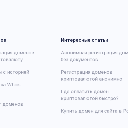
ное
Интересные статьи
рация доменов
Анонимная регистрация до
птовалюту
без документов
 с историей
Регистрация доменов
криптовалютой анонимно
ка Whois
а
Где оплатить домен
криптовалютой быстро?
г доменов
Купить домен для сайта в Р