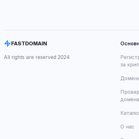
Основ
FASTDOMAIN
All rights are reserved 2024
Регист
за кри
Домены
Провер
домен
Катало
О нас