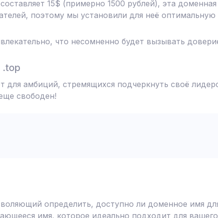
 составляет 15$ (примерно 1500 рублей), эта доменна
телей, поэтому мы установили для неё оптимальную 
влекательно, что несомненно будет вызывать доверие
.top
т для амбиций, стремящихся подчеркнуть своё лидерс
 еще свободен!
воляющий определить, доступно ли доменное имя для
ающееся имя, которое идеально подходит для вашего