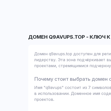
ДОМЕН
Q9AVUPS.TOP
-
КЛЮЧ К
Домен q9avups.top доступен для рег
лидерству. Эта зона подчёркивает вы
проектами, стремящимися подчеркнут
Почему стоит выбрать домен q
Имя "q9avups" состоит из 7 символо
в использовании. Доменное имя соде
проектов.