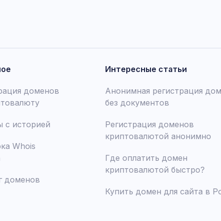
ное
Интересные статьи
рация доменов
Анонимная регистрация до
птовалюту
без документов
 с историей
Регистрация доменов
криптовалютой анонимно
ка Whois
а
Где оплатить домен
криптовалютой быстро?
г доменов
Купить домен для сайта в Р