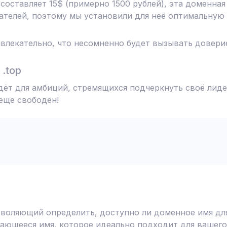
 составляет 15$ (примерно 1500 рублей), эта доменна
телей, поэтому мы установили для неё оптимальную 
влекательно, что несомненно будет вызывать доверие
.top
йдёт для амбиций, стремящихся подчеркнуть своё лиде
 еще свободен!
воляющий определить, доступно ли доменное имя для
ающееся имя, которое идеально подходит для вашего