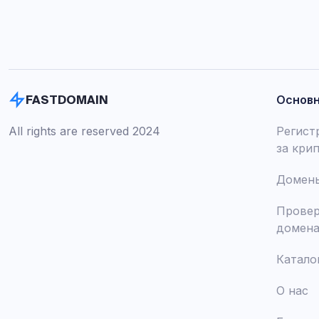
Основ
FASTDOMAIN
All rights are reserved 2024
Регист
за кри
Домены
Провер
домен
Катало
О нас