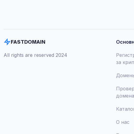
Основ
FASTDOMAIN
All rights are reserved 2024
Регист
за кри
Домены
Провер
домен
Катало
О нас