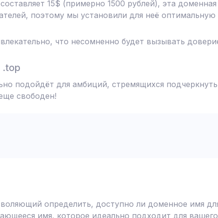
 составляет 15$ (примерно 1500 рублей), эта доменна
телей, поэтому мы установили для неё оптимальную 
влекательно, что несомненно будет вызывать доверие
.top
льно подойдёт для амбиций, стремящихся подчеркнуть
 еще свободен!
воляющий определить, доступно ли доменное имя для
ающееся имя, которое идеально подходит для вашего