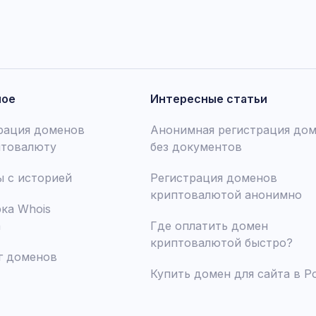
ное
Интересные статьи
рация доменов
Анонимная регистрация до
птовалюту
без документов
 с историей
Регистрация доменов
криптовалютой анонимно
ка Whois
а
Где оплатить домен
криптовалютой быстро?
г доменов
Купить домен для сайта в Р