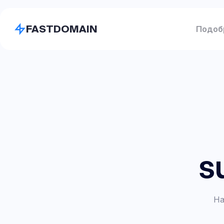
FASTDOMAIN
Подоб
s
На