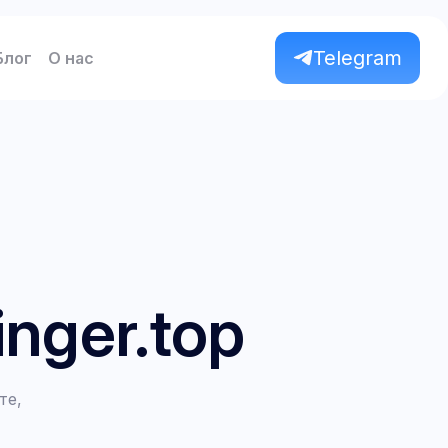
Telegram
Блог
О нас
nger.top
те,