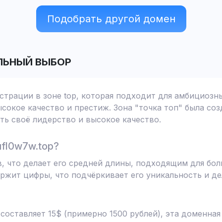
Подобрать другой домен
ЛЬНЫЙ ВЫБОР
истрации в зоне top, которая подходит для амбициозн
сокое качество и престиж. Зона "точка топ" была соз
ь своё лидерство и высокое качество.
fl0w7w.top?
в, что делает его средней длины, подходящим для б
ржит цифры, что подчёркивает его уникальность и д
 составляет 15$ (примерно 1500 рублей), эта доменна