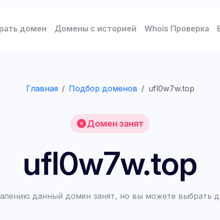
рать домен
Домены с историей
Whois Проверка
Главная
Подбор доменов
ufl0w7w.top
Домен занят
ufl0w7w.top
алению данный домен занят, но вы можете выбрать д