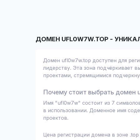
ДОМЕН
UFL0W7W.TOP
-
УНИКА
Домен ufl0w7w.top доступен для рег
лидерству. Эта зона подчёркивает вы
проектами, стремящимися подчеркнут
Почему стоит выбрать домен u
Имя "ufl0w7w" состоит из 7 символо
в использовании. Доменное имя соде
проектов.
Цена регистрации домена в зоне .top