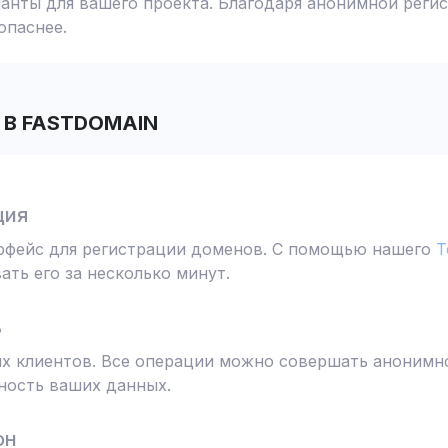
анты для вашего проекта. Благодаря анонимной реги
опаснее.
В FASTDOMAIN
ция
ерфейс для регистрации доменов. С помощью нашего
T
ть его за несколько минут.
ь
 клиентов. Все операции можно совершать анонимно
ность ваших данных.
он