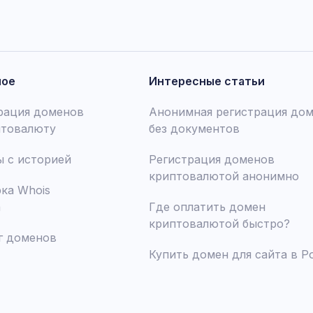
ное
Интересные статьи
рация доменов
Анонимная регистрация до
птовалюту
без документов
 с историей
Регистрация доменов
криптовалютой анонимно
ка Whois
а
Где оплатить домен
криптовалютой быстро?
г доменов
Купить домен для сайта в Р