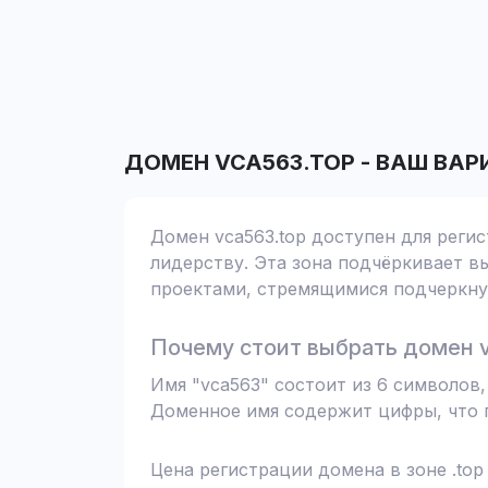
ДОМЕН
VCA563.TOP
-
ВАШ ВАР
Домен vca563.top доступен для реги
лидерству. Эта зона подчёркивает вы
проектами, стремящимися подчеркнут
Почему стоит выбрать домен v
Имя "vca563" состоит из 6 символов
Доменное имя содержит цифры, что п
Цена регистрации домена в зоне .top