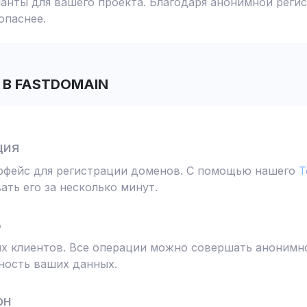
анты для вашего проекта. Благодаря анонимной реги
опаснее.
В FASTDOMAIN
ция
ерфейс для регистрации доменов. С помощью нашего
T
ть его за несколько минут.
ь
 клиентов. Все операции можно совершать анонимно
ность ваших данных.
он