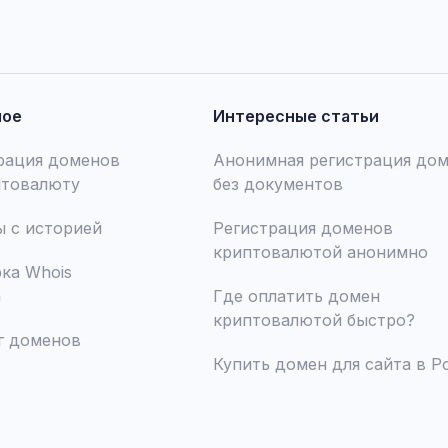
ное
Интересные статьи
рация доменов
Анонимная регистрация до
птовалюту
без документов
 с историей
Регистрация доменов
криптовалютой анонимно
ка Whois
а
Где оплатить домен
криптовалютой быстро?
г доменов
Купить домен для сайта в Р