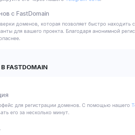
ов с FastDomain
ерки доменов, которая позволяет быстро находить с
анты для вашего проекта. Благодаря анонимной реги
опаснее.
В FASTDOMAIN
ция
ерфейс для регистрации доменов. С помощью нашего
T
ть его за несколько минут.
ь