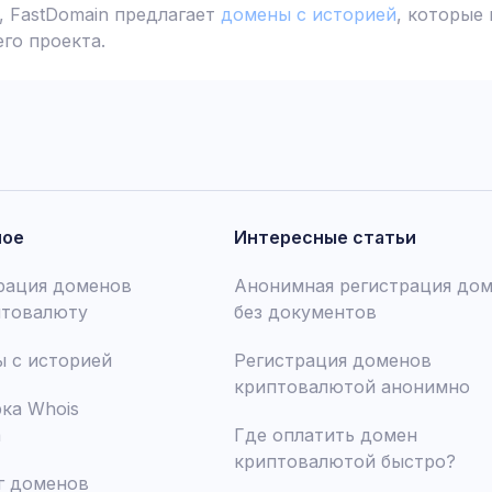
 FastDomain предлагает
домены с историей
, которые
го проекта.
ное
Интересные статьи
рация доменов
Анонимная регистрация до
птовалюту
без документов
 с историей
Регистрация доменов
криптовалютой анонимно
ка Whois
а
Где оплатить домен
криптовалютой быстро?
г доменов