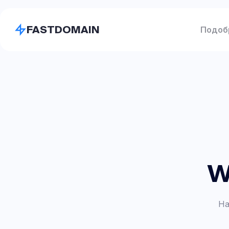
FASTDOMAIN
Подоб
w
На