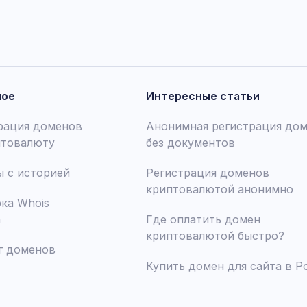
ное
Интересные статьи
рация доменов
Анонимная регистрация до
птовалюту
без документов
 с историей
Регистрация доменов
криптовалютой анонимно
ка Whois
а
Где оплатить домен
криптовалютой быстро?
г доменов
Купить домен для сайта в Р