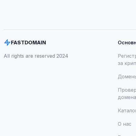
Основ
FASTDOMAIN
All rights are reserved 2024
Регист
за кри
Домены
Провер
домен
Катало
О нас