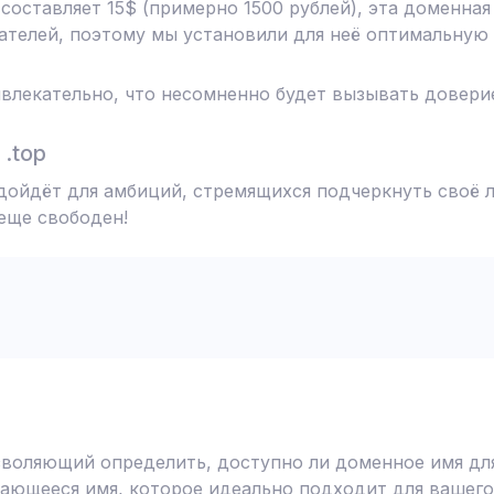
 составляет 15$ (примерно 1500 рублей), эта доменна
телей, поэтому мы установили для неё оптимальную 
влекательно, что несомненно будет вызывать доверие
.top
ойдёт для амбиций, стремящихся подчеркнуть своё л
 еще свободен!
воляющий определить, доступно ли доменное имя для
ающееся имя, которое идеально подходит для вашего