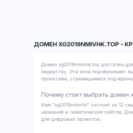
ДОМЕН
XG2019NMIVHK.TOP
-
КР
Домен xg2019nmivhk.top доступен дл
лидерству. Эта зона подчёркивает вы
проектами, стремящимися подчеркнут
Почему стоит выбрать домен x
Имя "xg2019nmivhk" состоит из 12 с
названий и тематических сайтов. До
для цифровых проектов.