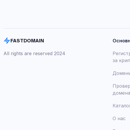
Основ
FASTDOMAIN
All rights are reserved 2024
Регист
за кри
Домены
Провер
домен
Катало
О нас