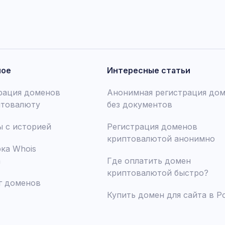
ное
Интересные статьи
рация доменов
Анонимная регистрация до
птовалюту
без документов
 с историей
Регистрация доменов
криптовалютой анонимно
ка Whois
а
Где оплатить домен
криптовалютой быстро?
г доменов
Купить домен для сайта в Р