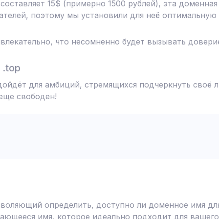
 составляет 15$ (примерно 1500 рублей), эта доменна
телей, поэтому мы установили для неё оптимальную 
влекательно, что несомненно будет вызывать доверие
.top
дойдёт для амбиций, стремящихся подчеркнуть своё л
 еще свободен!
воляющий определить, доступно ли доменное имя для
ающееся имя, которое идеально подходит для вашего