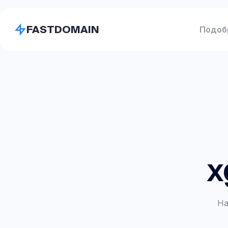
FASTDOMAIN
Подоб
x
На