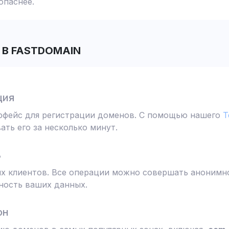
опаснее.
В FASTDOMAIN
ция
ерфейс для регистрации доменов. С помощью нашего
T
ть его за несколько минут.
ь
 клиентов. Все операции можно совершать анонимно
ность ваших данных.
он