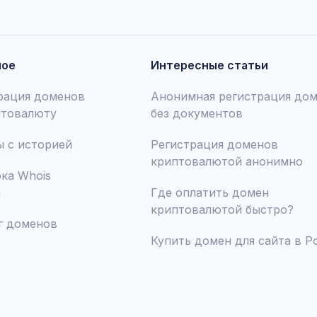
ное
Интересные статьи
рация доменов
Анонимная регистрация до
птовалюту
без документов
 с историей
Регистрация доменов
криптовалютой анонимно
ка Whois
а
Где оплатить домен
криптовалютой быстро?
г доменов
Купить домен для сайта в Р