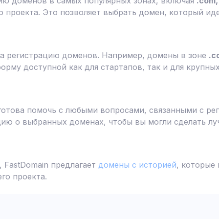
ию доменов в самых популярных зонах, включая
.com, 
 проекта. Это позволяет выбрать домен, который ид
а регистрацию доменов. Например, домены в зоне
.c
форму доступной как для стартапов, так и для крупны
готова помочь с любыми вопросами, связанными с ре
ю о выбранных доменах, чтобы вы могли сделать лу
 FastDomain предлагает
домены с историей
, которые
го проекта.