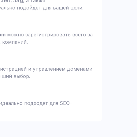
.net, .org
, а также
еально подойдет для вашей цели.
om
можно зарегистрировать всего за
х компаний.
гистрацией и управлением доменами.
чший выбор.
 идеально подходят для SEO-