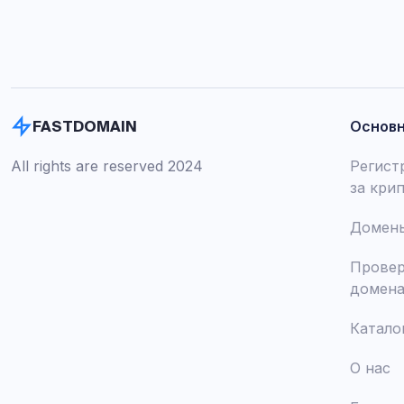
Основ
FASTDOMAIN
All rights are reserved 2024
Регист
за кри
Домены
Провер
домен
Катало
О нас