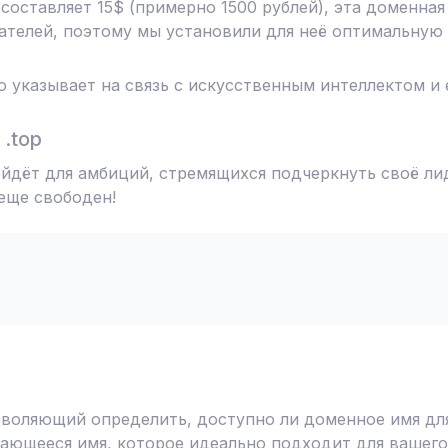
 составляет 15$ (примерно 1500 рублей), эта доменна
телей, поэтому мы установили для неё оптимальную 
то указывает на связь с искусственным интеллектом и
.top
ойдёт для амбиций, стремящихся подчеркнуть своё ли
 еще свободен!
воляющий определить, доступно ли доменное имя для
ающееся имя, которое идеально подходит для вашего